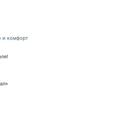
о и комфорт
ля!
тал»